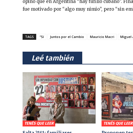
opinó que en Argentina “hay tufillo cubano”. Fin
fue motivado por “algo muy nimio”, pero “sin e
TAGS
“Sí
Juntos por el Cambio
Mauricio Macri
Miguel 
⠀Leé también⠀
TENÉS QUE LEER
TENÉS QUE LEER
Salta 2141: familiares
Proponen ter