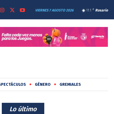
VIERNES 7 AGOSTO 2026
11.1
C
Rosario
SPECTÁCULOS
GÉNERO
GREMIALES
⠀Lo último⠀