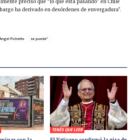
almente precisó que “lo que está pasando” en Chile
mbargo ha derivado en desórdenes de envergadura”.
Angel Pichetto
se puede”
TENÉS QUE LEER
minar con la
El Vaticano confirmó la gira de