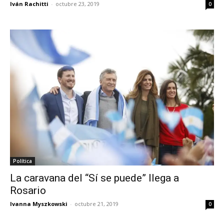
Iván Rachitti
-
octubre 23, 2019
0
Política
La caravana del “Sí se puede” llega a
Rosario
Ivanna Myszkowski
-
octubre 21, 2019
0