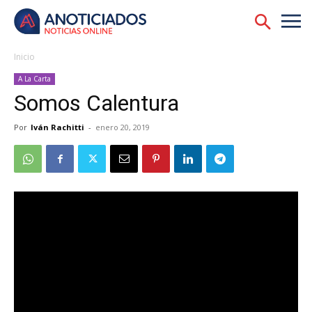
Inicio
A La Carta
Somos Calentura
Por
Iván Rachitti
-
enero 20, 2019