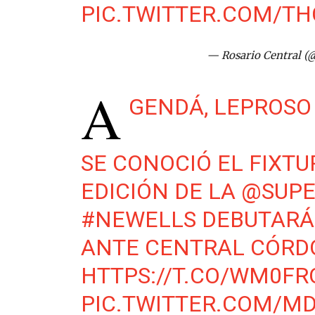
PIC.TWITTER.COM/T
— Rosario Central (
A
GENDÁ, LEPROSO 
SE CONOCIÓ EL FIXTU
EDICIÓN DE LA
@SUPE
#NEWELLS
DEBUTARÁ 
ANTE CENTRAL CÓRDO
HTTPS://T.CO/WM0FR
PIC.TWITTER.COM/M