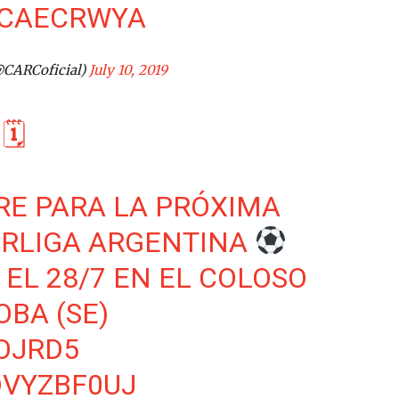
HCAECRWYA
@CARCoficial)
July 10, 2019
🗓
RE PARA LA PRÓXIMA
RLIGA
ARGENTINA
EL 28/7 EN EL COLOSO
BA (SE)
OJRD5
DVYZBF0UJ