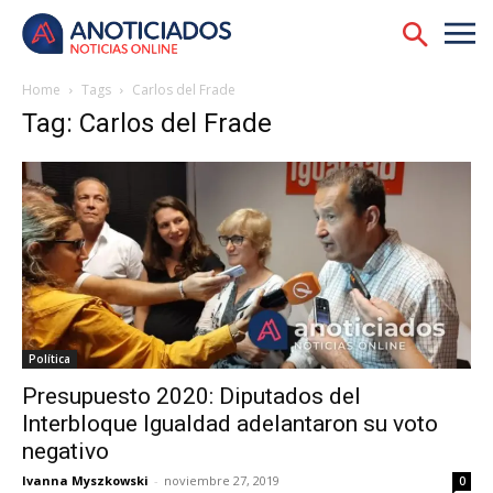
Home
Tags
Carlos del Frade
Tag: Carlos del Frade
Política
Presupuesto 2020: Diputados del
Interbloque Igualdad adelantaron su voto
negativo
Ivanna Myszkowski
-
noviembre 27, 2019
0