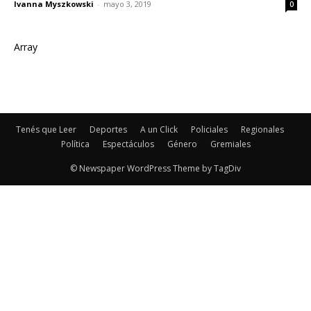
Ivanna Myszkowski
-
mayo 3, 2019
0
Array
Tenés que Leer
Deportes
A un Click
Policiales
Regionales
Política
Espectáculos
Género
Gremiales
© Newspaper WordPress Theme by TagDiv