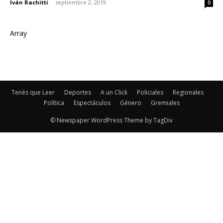
Iván Rachitti
-
septiembre 2, 2019
0
Array
Tenés que Leer
Deportes
A un Click
Policiales
Regionales
Política
Espectáculos
Género
Gremiales
© Newspaper WordPress Theme by TagDiv