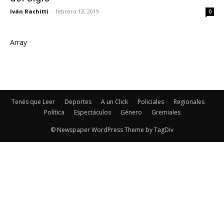
Iván Rachitti
-
febrero 13, 2019
0
Array
Tenés que Leer
Deportes
A un Click
Policiales
Regionales
Política
Espectáculos
Género
Gremiales
© Newspaper WordPress Theme by TagDiv