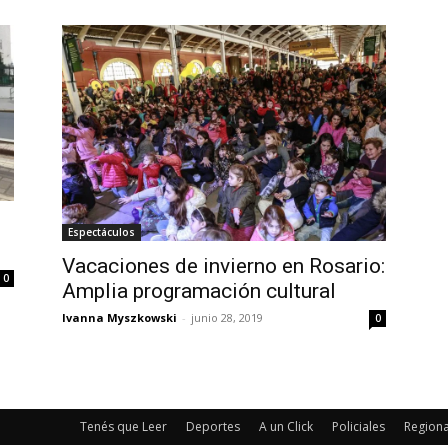
Espectáculos
Vacaciones de invierno en Rosario:
0
Amplia programación cultural
Ivanna Myszkowski
-
junio 28, 2019
0
Tenés que Leer
Deportes
A un Click
Policiales
Regiona