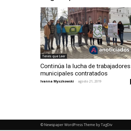
Tenés que Leer
Continúa la lucha de trabajadores
municipales contratados
Ivanna Myszkowski
-
agosto 21, 2019
© Newspaper WordPress Theme by TagDiv