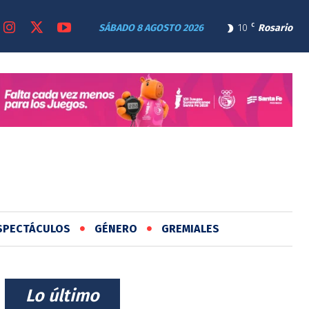
SÁBADO 8 AGOSTO 2026
10
C
Rosario
SPECTÁCULOS
GÉNERO
GREMIALES
⠀Lo último⠀