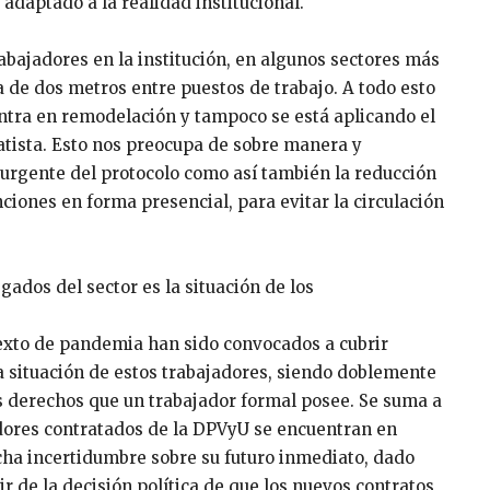
adaptado a la realidad institucional.
ajadores en la institución, en algunos sectores más
 de dos metros entre puestos de trabajo. A todo esto
entra en remodelación y tampoco se está aplicando el
atista. Esto nos preocupa de sobre manera y
 urgente del protocolo como así también la reducción
ones en forma presencial, para evitar la circulación
ados del sector es la situación de los
exto de pandemia han sido convocados a cubrir
situación de estos trabajadores, siendo doblemente
os derechos que un trabajador formal posee. Se suma a
jadores contratados de la DPVyU se encuentran en
cha incertidumbre sobre su futuro inmediato, dado
r de la decisión política de que los nuevos contratos