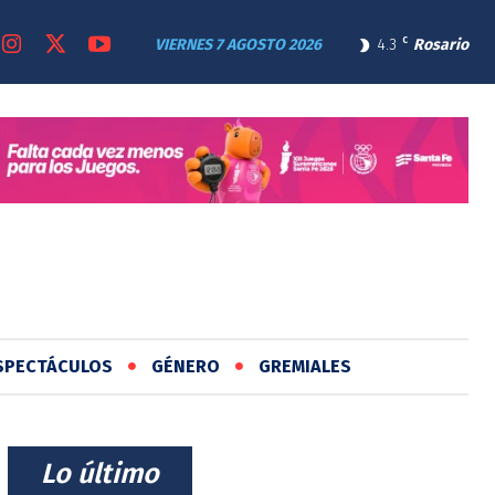
VIERNES 7 AGOSTO 2026
4.3
C
Rosario
SPECTÁCULOS
GÉNERO
GREMIALES
⠀Lo último⠀