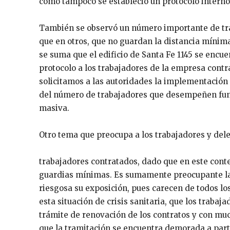
como tampoco se estableció un protocolo interno 
También se observó un número importante de trab
que en otros, que no guardan la distancia mínima
se suma que el edificio de Santa Fe 1145 se encu
protocolo a los trabajadores de la empresa contr
solicitamos a las autoridades la implementación
del número de trabajadores que desempeñen funci
masiva.
Otro tema que preocupa a los trabajadores y deleg
trabajadores contratados, dado que en este cont
guardias mínimas. Es sumamente preocupante la 
riesgosa su exposición, pues carecen de todos l
esta situación de crisis sanitaria, que los traba
trámite de renovación de los contratos y con mu
que la tramitación se encuentra demorada a parti