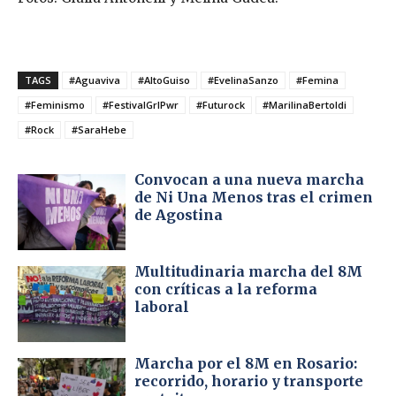
TAGS
#Aguaviva
#AltoGuiso
#EvelinaSanzo
#Femina
#Feminismo
#FestivalGrlPwr
#Futurock
#MarilinaBertoldi
#Rock
#SaraHebe
Convocan a una nueva marcha
de Ni Una Menos tras el crimen
de Agostina
Multitudinaria marcha del 8M
con críticas a la reforma
laboral
Marcha por el 8M en Rosario:
recorrido, horario y transporte