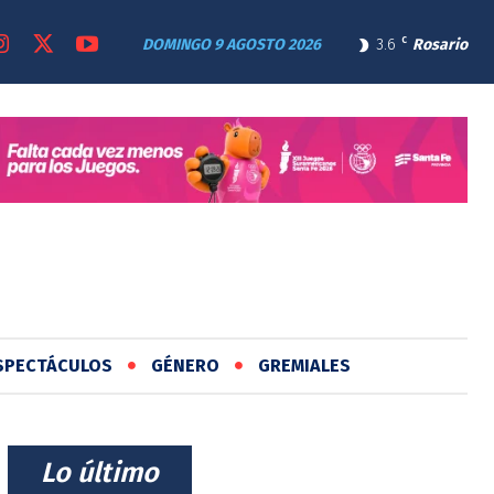
DOMINGO 9 AGOSTO 2026
3.6
C
Rosario
SPECTÁCULOS
GÉNERO
GREMIALES
⠀Lo último⠀