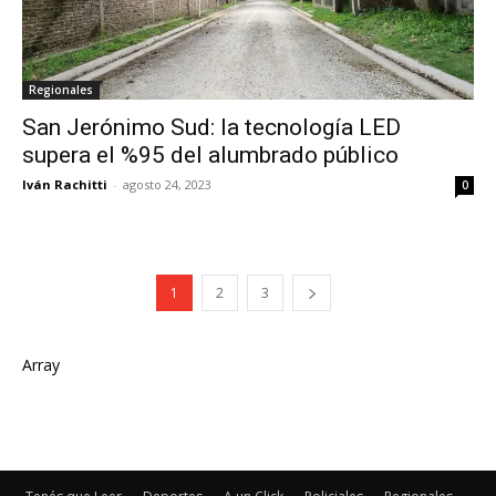
Regionales
San Jerónimo Sud: la tecnología LED
supera el %95 del alumbrado público
Iván Rachitti
-
agosto 24, 2023
0
1
2
3
Array